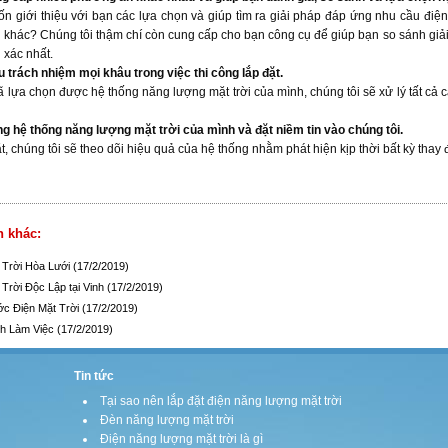
n giới thiệu với bạn các lựa chọn và giúp tìm ra giải pháp đáp ứng nhu cầu điệ
i khác? Chúng tôi thậm chí còn cung cấp cho bạn công cụ để giúp bạn so sánh giải
 xác nhất.
u trách nhiệm mọi khâu trong việc thi công lắp đặt.
 lựa chọn được hệ thống năng lượng mặt trời của mình, chúng tôi sẽ xử lý tất cả cá
 hệ thống năng lượng mặt trời của mình và đặt niềm tin vào chúng tôi.
t, chúng tôi sẽ theo dõi hiệu quả của hệ thống nhằm phát hiện kịp thời bất kỳ thay 
h khác:
 Trời Hòa Lưới
(17/2/2019)
 Trời Độc Lập tại Vinh
(17/2/2019)
c Điện Mặt Trời
(17/2/2019)
nh Làm Việc
(17/2/2019)
Tin tức
Tại sao nên lắp đặt điện năng lượng mặt trời
Đèn năng lượng mặt trời
Điện năng lượng mặt trời là gì