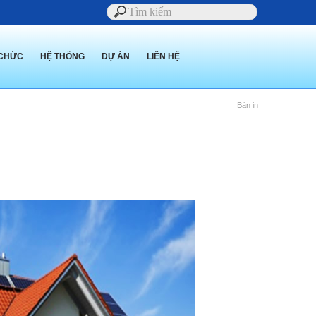
 CHỨC
HỆ THỐNG
DỰ ÁN
LIÊN HỆ
Bản in