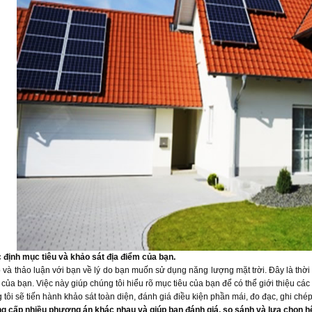
 định mục tiêu và khảo sát địa điểm của bạn.
 và thảo luận với bạn về lý do bạn muốn sử dụng năng lượng mặt trời. Đây là thời 
của bạn. Việc này giúp chúng tôi hiểu rõ mục tiêu của bạn để có thể giới thiệu cá
 tôi sẽ tiến hành khảo sát toàn diện, đánh giá điều kiện phần mái, đo đạc, ghi ch
ng cấp nhiều phương án khác nhau và giúp bạn đánh giá, so sánh và lựa chọn h