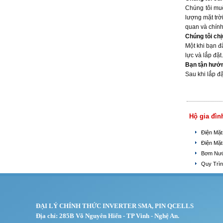
Chúng tôi muố
lượng mặt trờ
quan và chính
Chúng tôi chị
Một khi bạn đã
lực và lắp đặt.
Bạn tận hưởng
Sau khi lắp đặ
Hộ gia đìn
Điện Mặt
Điện Mặt
Bơm Nướ
Quy Trì
ĐẠI LÝ CHÍNH THỨC INVERTER SMA, PIN QCELLS
Địa chỉ: 285B Võ Nguyên Hiến - TP Vinh - Nghệ An.