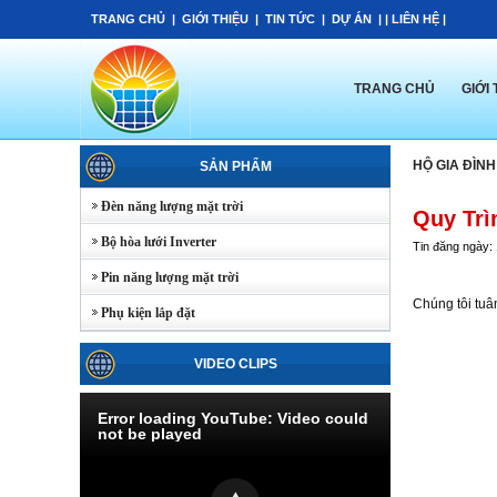
TRANG CHỦ
|
GIỚI THIỆU
|
TIN TỨC
|
DỰ ÁN
| |
LIÊN HỆ
|
TRANG CHỦ
GIỚI 
HỘ GIA ĐÌNH
SẢN PHẨM
Đèn năng lượng mặt trời
Quy Trì
Bộ hòa lưới Inverter
Tin đăng ngày:
Pin năng lượng mặt trời
Chúng tôi tuâ
Phụ kiện lắp đặt
VIDEO CLIPS
Error loading YouTube: Video could
not be played