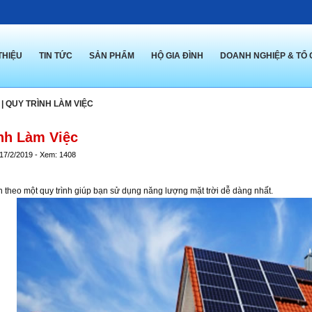
THIỆU
TIN TỨC
SẢN PHẨM
HỘ GIA ĐÌNH
DOANH NGHIỆP & TỔ
|
QUY TRÌNH LÀM VIỆC
nh Làm Việc
 17/2/2019 - Xem: 1408
n theo một quy trình giúp bạn sử dụng năng lượng mặt trời dễ dàng nhất.