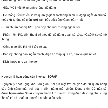
- Khả năng chịu tải và lưu giữ thông tin với độ chính xác cao.
- Giắc MC4 kết nối nhanh chóng, dễ dàng
- Hệ thống điều khiển số và quản lý giám sát thông minh tự động, ngắt khi trời tối
hoặc khi không có điện lưới đảm bảo tiết kiệm và an toàn nhất
- Tiêu chuẩn bảo vệ IP65 phù hợp cho môi trường ngoài trời
- Phần mềm PC, điện thoại để theo dõi dễ dàng quan sát từ xa và xử lý sự cố hệ
thống
- Cổng giao tiếp RS-485 tốc độ cao.
- Bảo vệ: chống đảo, ngắn mạch, điện áp thấp, quá áp, bảo vệ quá nhiệt.
- Kích thước nhẹ và nhỏ gọn
Nguyên lý hoạt động của Inverter SOFAR
Nguyên lý hoạt động khá đơn giản. Khi pin mặt trời chuyển đổi từ quan năng
của ánh sáng mặt trời thành điện năng một chiều. Dòng điện DC này sẽ
được
bộ inverter Sofar
chuyển thành AC. Sau khi dòng điện đã cùng pha, cùng
tần số thì sẽ tự động hòa vào nguồn điện lưới.