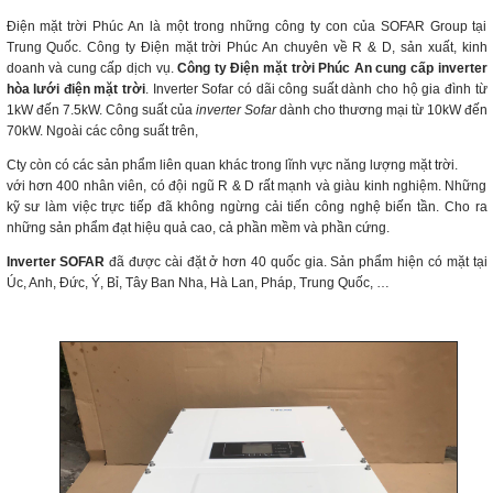
Điện mặt trời Phúc An là một trong những công ty con của SOFAR Group tại
Trung Quốc. Công ty Điện mặt trời Phúc An chuyên về R & D, sản xuất, kinh
doanh và cung cấp dịch vụ.
Công ty Điện mặt trời Phúc An cung cấp inverter
hòa lưới điện mặt trời
. Inverter Sofar có dãi công suất dành cho hộ gia đình từ
1kW đến 7.5kW. Công suất của
inverter Sofar
dành cho thương mại từ 10kW đến
70kW. Ngoài các công suất trên,
Cty còn có các sản phẩm liên quan khác trong lĩnh vực năng lượng mặt trời.
với hơn 400 nhân viên, có đội ngũ R & D rất mạnh và giàu kinh nghiệm. Những
kỹ sư làm việc trực tiếp đã không ngừng cải tiến công nghệ biến tần. Cho ra
những sản phẩm đạt hiệu quả cao, cả phần mềm và phần cứng.
Inverter SOFAR
đã được cài đặt ở hơn 40 quốc gia. Sản phẩm hiện có mặt tại
Úc, Anh, Đức, Ý, Bỉ, Tây Ban Nha, Hà Lan, Pháp, Trung Quốc, …