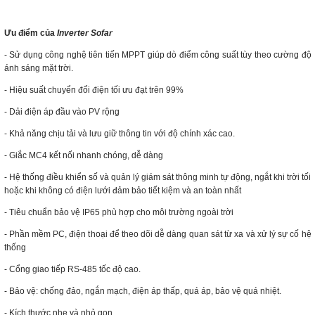
Ưu điểm của
Inverter Sofar
- Sử dụng công nghệ tiên tiến MPPT giúp dò điểm công suất tùy theo cường độ
ánh sáng mặt trời.
- Hiệu suất chuyển đổi điện tối ưu đạt trên 99%
- Dải điện áp đầu vào PV rộng
- Khả năng chịu tải và lưu giữ thông tin với độ chính xác cao.
- Giắc MC4 kết nối nhanh chóng, dễ dàng
- Hệ thống điều khiển số và quản lý giám sát thông minh tự động, ngắt khi trời tối
hoặc khi không có điện lưới đảm bảo tiết kiệm và an toàn nhất
- Tiêu chuẩn bảo vệ IP65 phù hợp cho môi trường ngoài trời
- Phần mềm PC, điện thoại để theo dõi dễ dàng quan sát từ xa và xử lý sự cố hệ
thống
- Cổng giao tiếp RS-485 tốc độ cao.
- Bảo vệ: chống đảo, ngắn mạch, điện áp thấp, quá áp, bảo vệ quá nhiệt.
- Kích thước nhẹ và nhỏ gọn